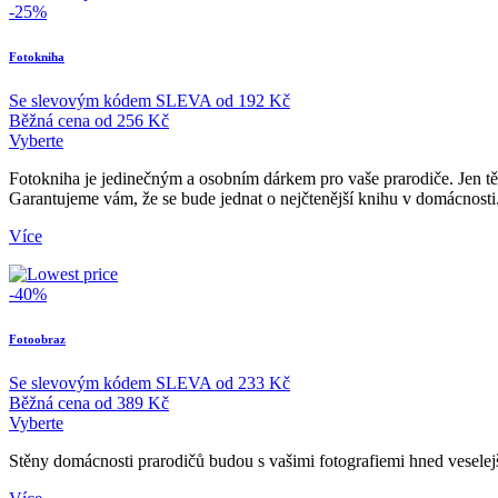
-25%
Fotokniha
Se slevovým kódem
SLEVA
od
192 Kč
Běžná cena
od
256 Kč
Vyberte
Fotokniha je jedinečným a osobním dárkem pro vaše prarodiče. Jen těž
Garantujeme vám, že se bude jednat o nejčtenější knihu v domácnosti.
Více
-40%
Fotoobraz
Se slevovým kódem
SLEVA
od
233 Kč
Běžná cena
od
389 Kč
Vyberte
Stěny domácnosti prarodičů budou s vašimi fotografiemi hned veselej