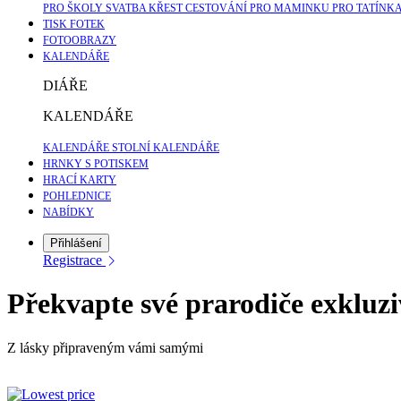
PRO ŠKOLY
SVATBA
KŘEST
CESTOVÁNÍ
PRO MAMINKU
PRO TATÍNK
TISK FOTEK
FOTOOBRAZY
KALENDÁŘE
DIÁŘE
KALENDÁŘE
KALENDÁŘE
STOLNÍ KALENDÁŘE
HRNKY S POTISKEM
HRACÍ KARTY
POHLEDNICE
NABÍDKY
Přihlášení
Registrace
Překvapte své prarodiče exklu
Z lásky připraveným vámi samými