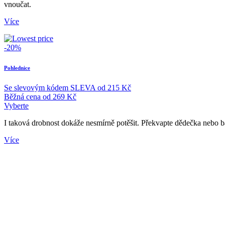
vnoučat.
Více
-20%
Pohlednice
Se slevovým kódem
SLEVA
od
215 Kč
Běžná cena
od
269 Kč
Vyberte
I taková drobnost dokáže nesmírně potěšit. Překvapte dědečka nebo b
Více