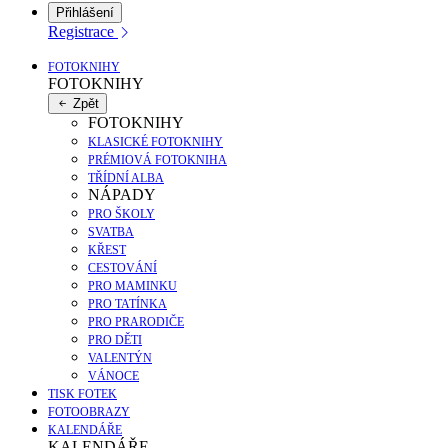
Přihlášení
Registrace
FOTOKNIHY
FOTOKNIHY
Zpět
FOTOKNIHY
KLASICKÉ FOTOKNIHY
PRÉMIOVÁ FOTOKNIHA
TŘÍDNÍ ALBA
NÁPADY
PRO ŠKOLY
SVATBA
KŘEST
CESTOVÁNÍ
PRO MAMINKU
PRO TATÍNKA
PRO PRARODIČE
PRO DĚTI
VALENTÝN
VÁNOCE
TISK FOTEK
FOTOOBRAZY
KALENDÁŘE
KALENDÁŘE