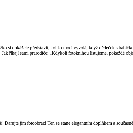
ko si dokážete představit, kolik emocí vyvolá, když dědeček s babičkou
 Jak říkají sami prarodiče: „Kdykoli fotoknihou listujeme, pokaždé ob
ší. Darujte jim fotoobraz! Ten se stane elegantním doplňkem a součas