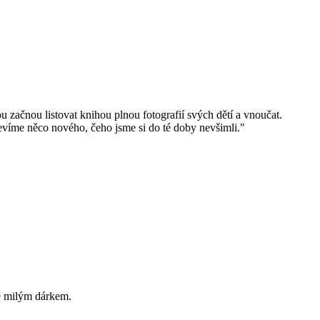
 začnou listovat knihou plnou fotografií svých dětí a vnoučat.
jevíme něco nového, čeho jsme si do té doby nevšimli."
ně milým dárkem.