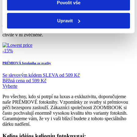
Přetavte vzpomínky ze svého velkého dne do jedinečné fotoknihy.
Povolit vše
Když jednou vytvoříte fotoknihu přes ZOOMBOOK, už nikdy
nebudete chtít jinak. Můžeme vám slíbit, že se bude jednat o
nejčtenější knihu ve vaší domácnosti. Fotokniha vypadá elegantně a
Upravit
je perfektním dárkem, kterým můžete potěšit sami sebe, své rodiče,
prarodiče, kmotry či kohokoli jiného, komu udělají radost svatební
chvíle v ní zvěčněné.
-15%
PRÉMIOVÁ fotokniha ze svatby
Se slevovým kódem
SLEVA
od
509 Kč
Běžná cena
od
599 Kč
Vyberte
Pro všechny, kdo si potrpí na luxus a exkluzivitu, doporučujeme
naše PRÉMIOVÉ fotoknihy. Vzpomínky ze svatby si prémiovou
péči bezesporu zaslouží. Zákazníci společnosti ZOOMBOOK si
často pochvalují enormně vysokou kvalitu této varianty fotoknih.
Garantujeme vám, že vy i vaši blízcí budete z tohoto speciálního
dárku nadšení.
Kelios idėjos kelionių fotoknygai: