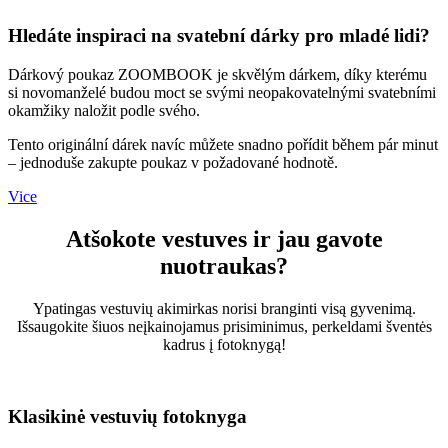
Hledáte inspiraci na svatební dárky pro mladé lidi?
Dárkový poukaz ZOOMBOOK je skvělým dárkem, díky kterému
si novomanželé budou moct se svými neopakovatelnými svatebními
okamžiky naložit podle svého.
Tento originální dárek navíc můžete snadno pořídit během pár minut
– jednoduše zakupte poukaz v požadované hodnotě.
Vice
Atšokote vestuves ir jau gavote
nuotraukas?
Ypatingas vestuvių akimirkas norisi branginti visą gyvenimą.
Išsaugokite šiuos neįkainojamus prisiminimus, perkeldami šventės
kadrus į fotoknygą!
Klasikinė vestuvių fotoknyga