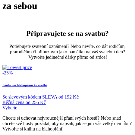
za sebou
Připravujete se na svatbu?
Potřebujete svatební oznámení? Nebo nevíte, co dát rodičům,
prarodičům či příbuzným jako památku na váš svatební den?
Vytvořte jedinečné dárky přímo od srdce!
-25%
Kniha na blahopřání ke svatbě
Se slevovým kódem
SLEVA
od
192 Kč
Běžná cena
od
256 Kč
Vyberte
Chcete si uchovat nejvroucnější přání svých hostů? Nebo snad
chcete své hosty požádat, aby napsali, jak se jim váš velký den líbil?
Vytvořte si knihu na blahopřání!