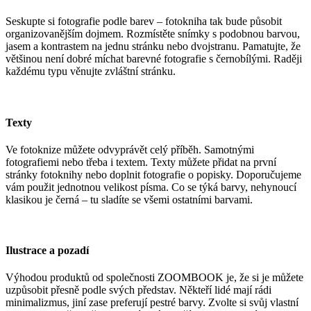
Seskupte si fotografie podle barev – fotokniha tak bude působit
organizovanějším dojmem. Rozmístěte snímky s podobnou barvou,
jasem a kontrastem na jednu stránku nebo dvojstranu. Pamatujte, že
většinou není dobré míchat barevné fotografie s černobílými. Raději
každému typu věnujte zvláštní stránku.
Texty
Ve fotoknize můžete odvyprávět celý příběh. Samotnými
fotografiemi nebo třeba i textem. Texty můžete přidat na první
stránky fotoknihy nebo doplnit fotografie o popisky. Doporučujeme
vám použit jednotnou velikost písma. Co se týká barvy, nehynoucí
klasikou je černá – tu sladíte se všemi ostatními barvami.
Ilustrace a pozadí
Výhodou produktů od společnosti ZOOMBOOK je, že si je můžete
uzpůsobit přesně podle svých představ. Někteří lidé mají rádi
minimalizmus, jiní zase preferují pestré barvy. Zvolte si svůj vlastní