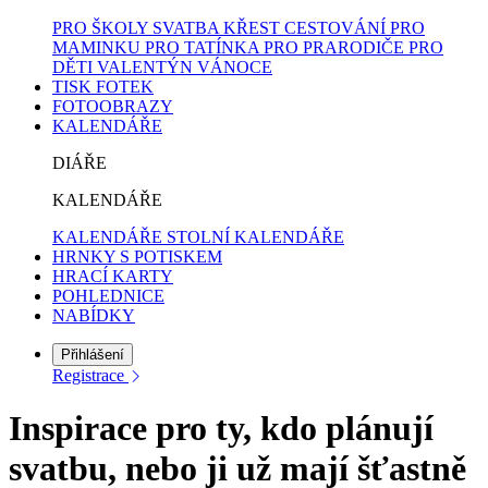
PRO ŠKOLY
SVATBA
KŘEST
CESTOVÁNÍ
PRO
MAMINKU
PRO TATÍNKA
PRO PRARODIČE
PRO
DĚTI
VALENTÝN
VÁNOCE
TISK FOTEK
FOTOOBRAZY
KALENDÁŘE
DIÁŘE
KALENDÁŘE
KALENDÁŘE
STOLNÍ KALENDÁŘE
HRNKY S POTISKEM
HRACÍ KARTY
POHLEDNICE
NABÍDKY
Přihlášení
Registrace
Inspirace pro ty, kdo plánují
svatbu, nebo ji už mají šťastně