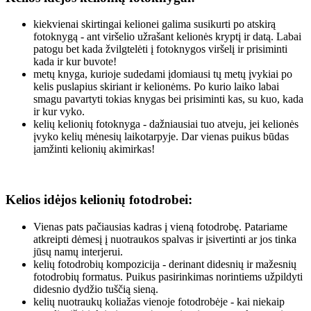
kiekvienai skirtingai kelionei galima susikurti po atskirą
fotoknygą - ant viršelio užrašant kelionės kryptį ir datą. Labai
patogu bet kada žvilgtelėti į fotoknygos viršelį ir prisiminti
kada ir kur buvote!
metų knyga, kurioje sudedami įdomiausi tų metų įvykiai po
kelis puslapius skiriant ir kelionėms. Po kurio laiko labai
smagu pavartyti tokias knygas bei prisiminti kas, su kuo, kada
ir kur vyko.
kelių kelionių fotoknyga - dažniausiai tuo atveju, jei kelionės
įvyko kelių mėnesių laikotarpyje. Dar vienas puikus būdas
įamžinti kelionių akimirkas!
Kelios idėjos kelionių fotodrobei:
Vienas pats pačiausias kadras į vieną fotodrobę. Patariame
atkreipti dėmesį į nuotraukos spalvas ir įsivertinti ar jos tinka
jūsų namų interjerui.
kelių fotodrobių kompozicija - derinant didesnių ir mažesnių
fotodrobių formatus. Puikus pasirinkimas norintiems užpildyti
didesnio dydžio tuščią sieną.
kelių nuotraukų koliažas vienoje fotodrobėje - kai niekaip