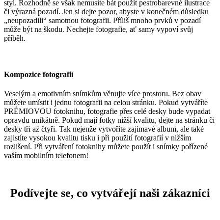
styl. Rozhodně se však nemusíte bát použít pestrobarevné ilustrace
či výrazná pozadí. Jen si dejte pozor, abyste v konečném důsledku
„neupozadili“ samotnou fotografii. Příliš mnoho prvků v pozadí
může být na škodu. Nechejte fotografie, ať samy vypoví svůj
příběh.
Kompozice fotografií
Veselým a emotivním snímkům věnujte více prostoru. Bez obav
můžete umístit i jednu fotografii na celou stránku. Pokud vytváříte
PRÉMIOVOU fotoknihu, fotografie přes celé desky bude vypadat
opravdu unikátně. Pokud mají fotky nižší kvalitu, dejte na stránku či
desky tři až čtyři. Tak nejenže vytvoříte zajímavé album, ale také
zajistíte vysokou kvalitu tisku i při použití fotografií v nižším
rozlišení. Při vytváření fotoknihy můžete použít i snímky pořízené
vaším mobilním telefonem!
Podívejte se, co vytvářejí naši zákazníci