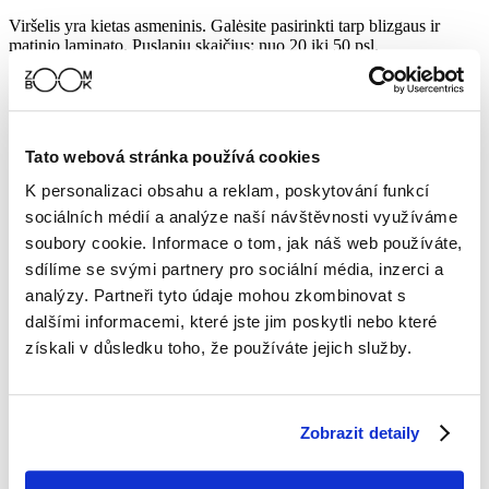
Viršelis yra kietas asmeninis. Galėsite pasirinkti tarp blizgaus ir
matinio laminato. Puslapių skaičius: nuo 20 iki 50 psl.
Vestuvių fotoknygos atrodo labai prabangiai. Tai gali būti išskirtinė
dovana, taip pat puikiai tinka asmeninei nuotraukų kolekcijai.
Daugiau
Tato webová stránka používá cookies
Už jste svoji, a dokonce už máte i svatební fotografie?
K personalizaci obsahu a reklam, poskytování funkcí
sociálních médií a analýze naší návštěvnosti využíváme
Neopakovatelné okamžiky ze svatby, které si chcete uchovat po celý
soubory cookie. Informace o tom, jak náš web používáte,
život. Uchovejte si tyto nedocenitelné vzpomínky jejich přetvořením
ve fotoknihu!
sdílíme se svými partnery pro sociální média, inzerci a
analýzy. Partneři tyto údaje mohou zkombinovat s
dalšími informacemi, které jste jim poskytli nebo které
-25%
získali v důsledku toho, že používáte jejich služby.
Klasická fotokniha ze svatby
Se slevovým kódem
SLEVA
od
192 Kč
Zobrazit detaily
Běžná cena
od
256 Kč
Vyberte