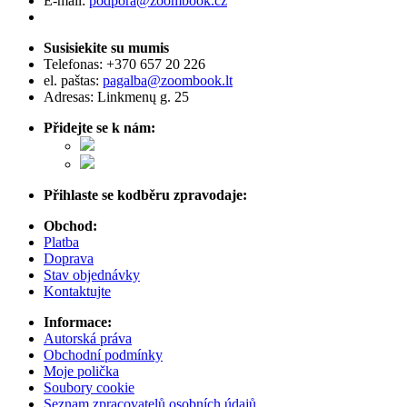
E-mail:
podpora@zoombook.cz
Susisiekite su mumis
Telefonas:
+370 657 20 226
el. paštas:
pagalba@zoombook.lt
Adresas: Linkmenų g. 25
Přidejte se k nám:
Přihlaste se kodběru zpravodaje:
Obchod:
Platba
Doprava
Stav objednávky
Kontaktujte
Informace:
Autorská práva
Obchodní podmínky
Moje polička
Soubory cookie
Seznam zpracovatelů osobních údajů