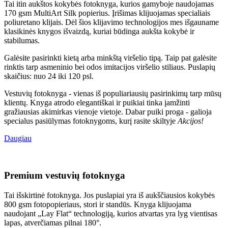
Tai itin aukštos kokybės fotoknyga, kurios gamyboje naudojamas
170 gsm MultiArt Silk popierius. Įrišimas klijuojamas specialiais
poliuretano klijais. Dėl šios klijavimo technologijos mes išgauname
klasikinės knygos išvaizdą, kuriai būdinga aukšta kokybė ir
stabilumas.
Galėsite pasirinkti kietą arba minkštą viršelio tipą. Taip pat galėsite
rinktis tarp asmeninio bei odos imitacijos viršelio stiliaus. Puslapių
skaičius: nuo 24 iki 120 psl.
Vestuvių fotoknyga - vienas iš populiariausių pasirinkimų tarp mūsų
klientų. Knyga atrodo elegantiškai ir puikiai tinka įamžinti
gražiausias akimirkas vienoje vietoje. Dabar puiki proga - galioja
specialus pasiūlymas fotoknygoms, kurį rasite skiltyje
Akcijos!
Daugiau
Premium vestuvių fotoknyga
Tai išskirtinė fotoknyga. Jos puslapiai yra iš aukščiausios kokybės
800 gsm fotopopieriaus, stori ir standūs. Knyga klijuojama
naudojant „Lay Flat“ technologiją, kurios atvartas yra lyg vientisas
lapas, atverčiamas pilnai 180°.