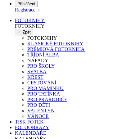
Přihlášení
Registrace
FOTOKNIHY
FOTOKNIHY
Zpět
FOTOKNIHY
KLASICKÉ FOTOKNIHY
PRÉMIOVÁ FOTOKNIHA
TŘÍDNÍ ALBA
NÁPADY
PRO ŠKOLY
SVATBA
KŘEST
CESTOVÁNÍ
PRO MAMINKU
PRO TATÍNKA
PRO PRARODIČE
PRO DĚTI
VALENTÝN
VÁNOCE
TISK FOTEK
FOTOOBRAZY
KALENDÁŘE
KALENDÁŘE