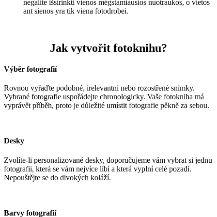
negalite išsirinkti vienos mėgstamiausios nuotraukos, o vietos
ant sienos yra tik viena fotodrobei.
Jak vytvořit fotoknihu?
Výběr fotografií
Rovnou vyřaďte podobné, irelevantní nebo rozostřené snímky.
Vybrané fotografie uspořádejte chronologicky. Vaše fotokniha má
vyprávět příběh, proto je důležité umístit fotografie pěkně za sebou.
Desky
Zvolíte-li personalizované desky, doporučujeme vám vybrat si jednu
fotografii, která se vám nejvíce líbí a která vyplní celé pozadí.
Nepouštějte se do divokých koláží.
Barvy fotografií