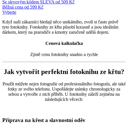
Se slevovým kódem
SLEVA
od
509 Kč
Běžná cena
od
599 Kč
Vyberte
Když naši zákazníci hledají něco unikátního, zvolí si často právě
tyto fotoknihy. Fotoknihy ze křtu působí luxusně a jsou ideálním
dárkem, který na prarodiče a kmotry zaručeně udělá dojem.
Cenová kalkulačka
Zjistě cenu fotoknihy snadno a rychle
Jak vytvořit perfektní fotoknihu ze křtu?
Použít můžete nejen fotografie od profesionálního fotografa, ale také
fotky ze svého telefonu. Uspořádejte snímky chronologicky za
sebou a vytvořte z nich příběh. U fotoknihy záleží zejména na
následujících věcech:
Příprava na křest a slavnostní oděv