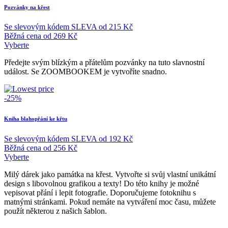
Pozvánky na křest
Se slevovým kódem
SLEVA
od
215 Kč
Běžná cena
od
269 Kč
Vyberte
Předejte svým blízkým a přátelům pozvánky na tuto slavnostní
událost. Se ZOOMBOOKEM je vytvoříte snadno.
-25%
Kniha blahopřání ke křtu
Se slevovým kódem
SLEVA
od
192 Kč
Běžná cena
od
256 Kč
Vyberte
Milý dárek jako památka na křest. Vytvořte si svůj vlastní unikátní
design s libovolnou grafikou a texty! Do této knihy je možné
vepisovat přání i lepit fotografie. Doporučujeme fotoknihu s
matnými stránkami. Pokud nemáte na vytváření moc času, můžete
použít některou z našich šablon.