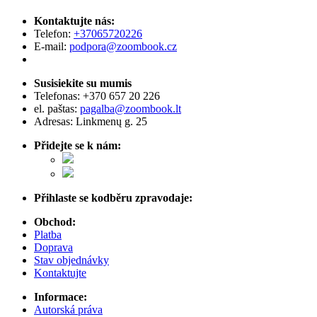
Kontaktujte nás:
Telefon:
+37065720226
E-mail:
podpora@zoombook.cz
Susisiekite su mumis
Telefonas:
+370 657 20 226
el. paštas:
pagalba@zoombook.lt
Adresas: Linkmenų g. 25
Přidejte se k nám:
Přihlaste se kodběru zpravodaje:
Obchod:
Platba
Doprava
Stav objednávky
Kontaktujte
Informace:
Autorská práva