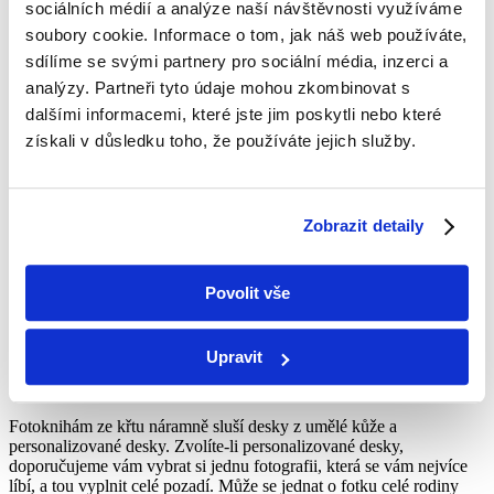
okamžiky nebo doplňky. Fotografie, na kterých všichni jen staticky
sociálních médií a analýze naší návštěvnosti využíváme
pózují, nikoho moc neberou. Společného focení se většinou účastní
soubory cookie. Informace o tom, jak náš web používáte,
všichni hosté, proto se nebojte věnovat pár stránek také jejich
sdílíme se svými partnery pro sociální média, inzerci a
fotografiím. Dobrý nápad je vložit 3 až 4 fotografie na stránku. Po
nějaké době si jistě budete chtít zavzpomínat, kdo se této sváteční
analýzy. Partneři tyto údaje mohou zkombinovat s
události zúčastnil, jak byl kdo oblečený apod.
dalšími informacemi, které jste jim poskytli nebo které
získali v důsledku toho, že používáte jejich služby.
Oslava po křtu
Fotoknihu ze křtu uzavřete snímky ze závěrečné oslavy. Snažte se
Zobrazit detaily
vybrat takové fotografie, ze kterých je zřejmé, o jak slavnostní a
radostnou událost se jednalo. Zdokumentujte zaujaté konverzace
hostů u stolů, nespoutaný tanec, veselé hry nebo cokoli dalšího vás
Povolit vše
napadne.
Upravit
Desky fotoknihy ze křtu
Fotoknihám ze křtu náramně sluší desky z umělé kůže a
personalizované desky. Zvolíte-li personalizované desky,
doporučujeme vám vybrat si jednu fotografii, která se vám nejvíce
líbí, a tou vyplnit celé pozadí. Může se jednat o fotku celé rodiny