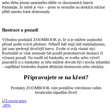
nebo třeba jenom samotného dítěte ve slavnostních šatech.
Pamatujte, že méně je více – proto se nesnažte na deskách míchat
příliš mnoho fotek dohromady.
Ilustrace a pozadí
Výhodou produktů ZOOMBOOK je, že si je můžete uzpůsobit
přesně podle svých představ. Někteří lidé mají rádi minimalizmus,
jiní zase preferují divočejší barvy. Zvolte si svůj vlastní styl.
Rozhodně se však nemusíte bát použít pestrobarevné ilustrace či
výrazná pozadí. Na rozdíl od fotoknihy ze svatby nebo výročí
prarodičů si u fotoknihy ze křtu můžete dovolit být i trochu infantilní
– například fotoknihu doplnit dětskými ilustracemi nebo obrázky.
Připravujete se na křest?
Produkty ZOOMBOOK vám pomůžou vdechnout vašim
kreativním nápadům život!
-20%