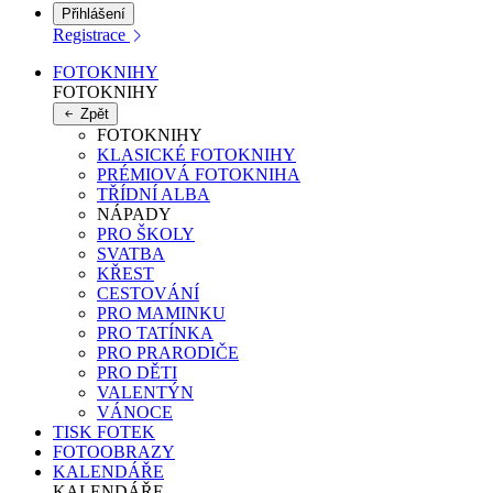
Přihlášení
Registrace
FOTOKNIHY
FOTOKNIHY
Zpět
FOTOKNIHY
KLASICKÉ FOTOKNIHY
PRÉMIOVÁ FOTOKNIHA
TŘÍDNÍ ALBA
NÁPADY
PRO ŠKOLY
SVATBA
KŘEST
CESTOVÁNÍ
PRO MAMINKU
PRO TATÍNKA
PRO PRARODIČE
PRO DĚTI
VALENTÝN
VÁNOCE
TISK FOTEK
FOTOOBRAZY
KALENDÁŘE
KALENDÁŘE