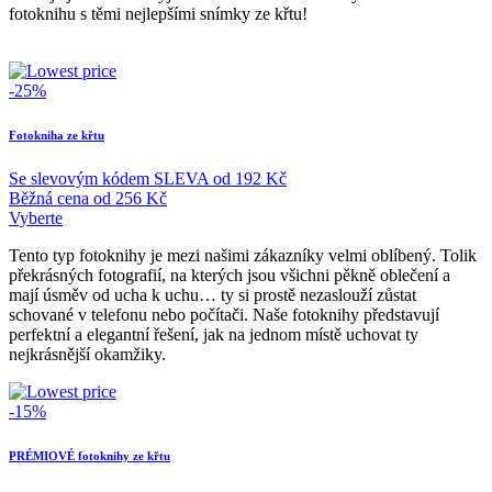
fotoknihu s těmi nejlepšími snímky ze křtu!
-25%
Fotokniha ze křtu
Se slevovým kódem
SLEVA
od
192 Kč
Běžná cena
od
256 Kč
Vyberte
Tento typ fotoknihy je mezi našimi zákazníky velmi oblíbený. Tolik
překrásných fotografií, na kterých jsou všichni pěkně oblečení a
mají úsměv od ucha k uchu… ty si prostě nezaslouží zůstat
schované v telefonu nebo počítači. Naše fotoknihy představují
perfektní a elegantní řešení, jak na jednom místě uchovat ty
nejkrásnější okamžiky.
-15%
PRÉMIOVÉ fotoknihy ze křtu