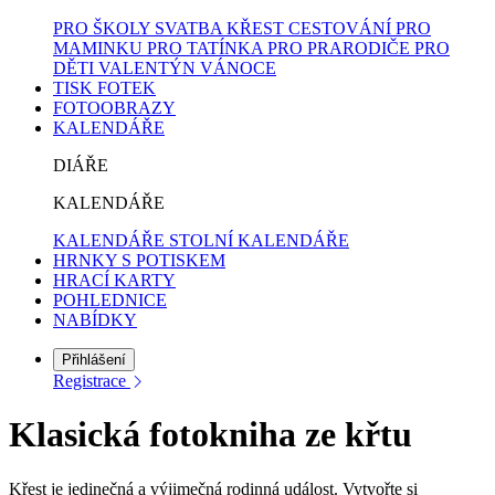
PRO ŠKOLY
SVATBA
KŘEST
CESTOVÁNÍ
PRO
MAMINKU
PRO TATÍNKA
PRO PRARODIČE
PRO
DĚTI
VALENTÝN
VÁNOCE
TISK FOTEK
FOTOOBRAZY
KALENDÁŘE
DIÁŘE
KALENDÁŘE
KALENDÁŘE
STOLNÍ KALENDÁŘE
HRNKY S POTISKEM
HRACÍ KARTY
POHLEDNICE
NABÍDKY
Přihlášení
Registrace
Klasická fotokniha ze křtu
Křest je jedinečná a výjimečná rodinná událost. Vytvořte si