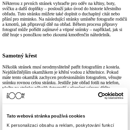
Některou z prvních stránek vyhraďte pro oděv na křtiny, boty,
svíčku a další doplňky – poslouží jako úvod do historie křestního
obřadu. Tuto stránku můžete také doplnit o duchaplný citát nebo
přání pro miminko. Na následující stránky umístěte fotografie rodičů
a kmotrů, jak připravují dítě na obřad. Během procesu přípravy
fotograf může pořídit zajímavé a vtipné snímky – například, jak si
dítě hraje s ponožkou nebo zkoumá kmotřenčin náhrdelník.
Samotný křest
Několik stránek musí neodmyslitelně patřit fotografiím z kostela.
Nejdůležitějším okamžikem je křtění vodou z křtitelnice. Pokud
máte tento okamžik zachycen profesionálním fotografem, věnujte
snímku rovnou celou stránku. Jestliže jste obřad fotili na telefon,
vložte na stránku několik fotografií s různými výrazy dítěte.
Společné focení účastníků
Tato webová stránka používá cookies
Tyto fotografie se s odstupem času těšívají největší oblibě –
K personalizaci obsahu a reklam, poskytování funkcí
obzvláště tehdy, jestliže se jedná o momentky zachycují zajímavé