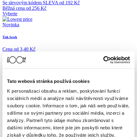
Se slevovým kódem
SLEVA
od
192 Kč
Běžná cena
od
256 Kč
Vyberte
Novinka
Tisk fotek
Cena
od
3,40 Kč
Vyberte
-40%
Fotoobrazy
Tato webová stránka používá cookies
Se slevovým kódem
SLEVA
od
233 Kč
K personalizaci obsahu a reklam, poskytování funkcí
Běžná cena
od
389 Kč
sociálních médií a analýze naší návštěvnosti využíváme
Vyberte
soubory cookie. Informace o tom, jak náš web používáte,
-15%
sdílíme se svými partnery pro sociální média, inzerci a
analýzy. Partneři tyto údaje mohou zkombinovat s
PRÉMIOVÉ fotoknihy
dalšími informacemi, které jste jim poskytli nebo které
získali v důsledku toho, že používáte jejich služby.
Se slevovým kódem
SLEVA
od
509 Kč