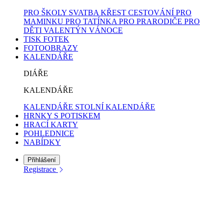
PRO ŠKOLY
SVATBA
KŘEST
CESTOVÁNÍ
PRO
MAMINKU
PRO TATÍNKA
PRO PRARODIČE
PRO
DĚTI
VALENTÝN
VÁNOCE
TISK FOTEK
FOTOOBRAZY
KALENDÁŘE
DIÁŘE
KALENDÁŘE
KALENDÁŘE
STOLNÍ KALENDÁŘE
HRNKY S POTISKEM
HRACÍ KARTY
POHLEDNICE
NABÍDKY
Přihlášení
Registrace
Tisk fotografií od 3,40 Kč
Objednejte si třeba jen jednu fotografii – žádné minimální množství