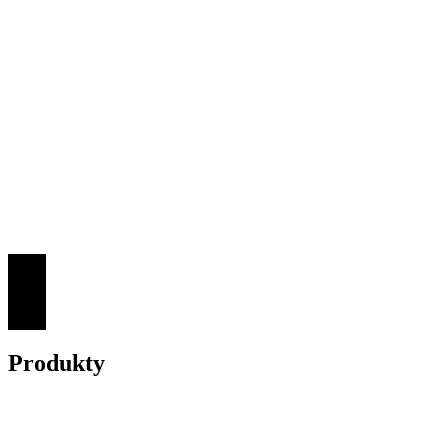
potiskem
Vytvoř si hrnek s fotografií, iniciálou jména nebo vtipným citátem
Více
Produkty