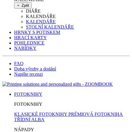
Zpět
DIÁŘE
KALENDÁŘE
KALENDÁŘE
STOLNÍ KALENDÁŘE
HRNKY S POTISKEM
HRACÍ KARTY
POHLEDNICE
NABÍDKY
FAQ
Doba výroby a dodání
Napište recenzi
FOTOKNIHY
FOTOKNIHY
KLASICKÉ FOTOKNIHY
PRÉMIOVÁ FOTOKNIHA
TŘÍDNÍ ALBA
NÁPADY