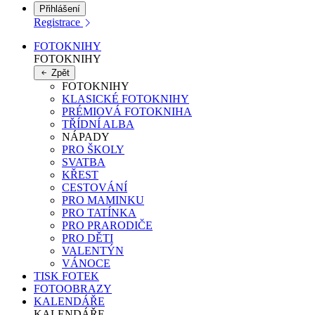
Přihlášení
Registrace
FOTOKNIHY
FOTOKNIHY
Zpět
FOTOKNIHY
KLASICKÉ FOTOKNIHY
PRÉMIOVÁ FOTOKNIHA
TŘÍDNÍ ALBA
NÁPADY
PRO ŠKOLY
SVATBA
KŘEST
CESTOVÁNÍ
PRO MAMINKU
PRO TATÍNKA
PRO PRARODIČE
PRO DĚTI
VALENTÝN
VÁNOCE
TISK FOTEK
FOTOOBRAZY
KALENDÁŘE
KALENDÁŘE