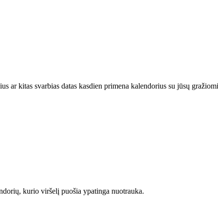
ius ar kitas svarbias datas kasdien primena kalendorius su jūsų gražiom
ndorių, kurio viršelį puošia ypatinga nuotrauka.