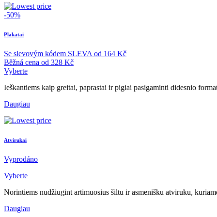
-50%
Plakatai
Se slevovým kódem
SLEVA
od
164 Kč
Běžná cena
od
328 Kč
Vyberte
Ieškantiems kaip greitai, paprastai ir pigiai pasigaminti didesnio form
Daugiau
Atvirukai
Vyprodáno
Vyberte
Norintiems nudžiugint artimuosius šiltu ir asmenišku atviruku, kuriame
Daugiau