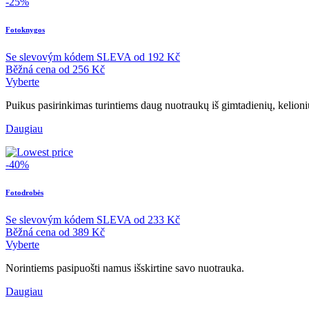
-25%
Fotoknygos
Se slevovým kódem
SLEVA
od
192 Kč
Běžná cena
od
256 Kč
Vyberte
Puikus pasirinkimas turintiems daug nuotraukų iš gimtadienių, kelioni
Daugiau
-40%
Fotodrobės
Se slevovým kódem
SLEVA
od
233 Kč
Běžná cena
od
389 Kč
Vyberte
Norintiems pasipuošti namus išskirtine savo nuotrauka.
Daugiau