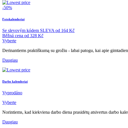
-50%
Fotokalendoriai
Se slevovým kódem
SLEVA
od
164 Kč
Běžná cena
od
328 Kč
Vyberte
Derinantiems praktiškumą su grožiu - labai patogu, kai apie gimtadien
Daugiau
Darbo kalendoriai
Vyprodáno
Vyberte
Norintiems, kad kiekviena darbo diena prasidėtų atsivertus darbo kale
Daugiau