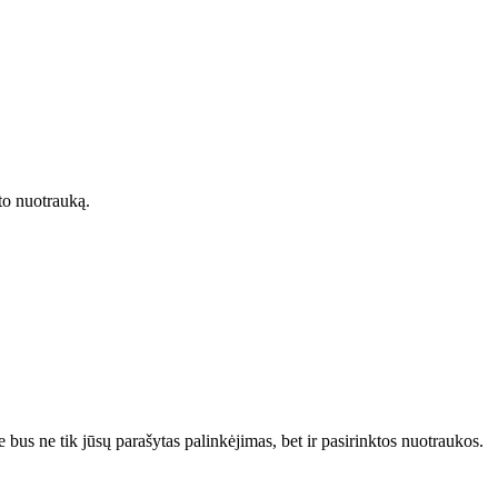
ato nuotrauką.
 bus ne tik jūsų parašytas palinkėjimas, bet ir pasirinktos nuotraukos.