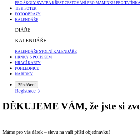
PRO ŠKOLY
SVATBA
KŘEST
CESTOVÁNÍ
PRO MAMINKU
PRO TATÍNK
TISK FOTEK
FOTOOBRAZY
KALENDÁŘE
DIÁŘE
KALENDÁŘE
KALENDÁŘE
STOLNÍ KALENDÁŘE
HRNKY S POTISKEM
HRACÍ KARTY
POHLEDNICE
NABÍDKY
Přihlášení
Registrace
DĚKUJEME VÁM, že jste si z
Máme pro vás dárek – slevu na vaši příští objednávku!