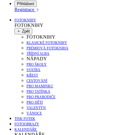
Přihlášení
Registrace
FOTOKNIHY
FOTOKNIHY
Zpět
FOTOKNIHY
KLASICKÉ FOTOKNIHY
PRÉMIOVÁ FOTOKNIHA
TŘÍDNÍ ALBA
NÁPADY
PRO ŠKOLY
SVATBA
KŘEST
CESTOVÁNÍ
PRO MAMINKU
PRO TATÍNKA
PRO PRARODIČE
PRO DĚTI
VALENTÝN
VÁNOCE
TISK FOTEK
FOTOOBRAZY
KALENDÁŘE
KALENDÁŘE